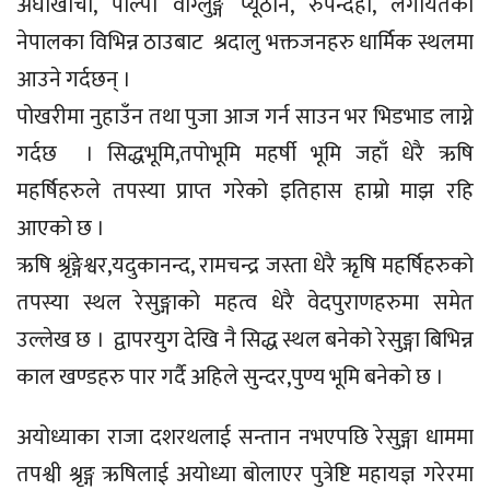
अर्घाखाँची, पाल्पा वाग्लुङ्ग प्यूठान, रुपन्देही, लगायतका
नेपालका विभिन्न ठाउबाट श्रदालु भक्तजनहरु धार्मिक स्थलमा
आउने गर्दछन् ।
पोखरीमा नुहाउँन तथा पुजा आज गर्न साउन भर भिडभाड लाग्ने
गर्दछ । सिद्धभूमि,तपोभूमि महर्षी भूमि जहाँ धेरै ऋषि
महर्षिहरुले तपस्या प्राप्त गरेको इतिहास हाम्रो माझ रहि
आएको छ ।
ऋषि श्रृंङ्गेश्वर,यदुकानन्द, रामचन्द्र जस्ता धेरै ऋृषि महर्षिहरुको
तपस्या स्थल रेसुङ्गाको महत्व धेरै वेदपुराणहरुमा समेत
उल्लेख छ । द्वापरयुग देखि नै सिद्ध स्थल बनेको रेसुङ्गा बिभिन्न
काल खण्डहरु पार गर्दै अहिले सुन्दर,पुण्य भूमि बनेको छ ।
अयोध्याका राजा दशरथलाई सन्तान नभएपछि रेसुङ्गा धाममा
तपश्वी श्रृङ्ग ऋषिलाई अयोध्या बोलाएर पुत्रेष्टि महायज्ञ गरेरमा