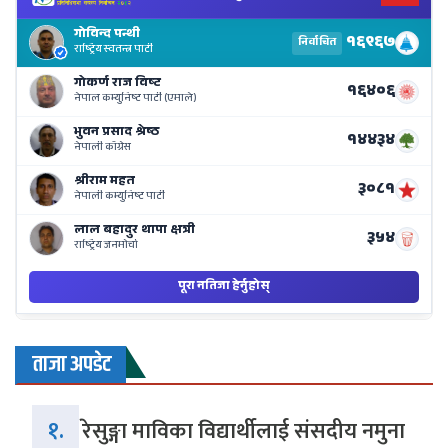
Ne
El
Re
Li
o
Ne
Ba
ताजा अपडेट
१.
रेसुङ्गा माविका विद्यार्थीलाई संसदीय नमुना