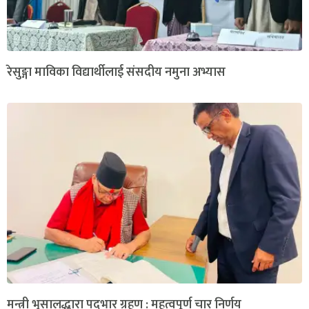
रेसुङ्गा माविका विद्यार्थीलाई संसदीय नमुना अभ्यास
मन्त्री भुसालद्धारा पदभार ग्रहण : महत्वपूर्ण चार निर्णय