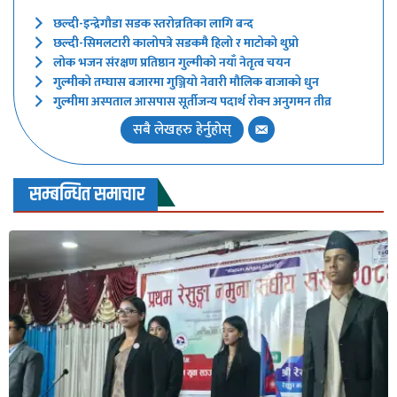
छल्दी-इन्द्रेगौडा सडक स्तरोन्नतिका लागि बन्द
छल्दी-सिमलटारी कालोपत्रे सडकमै हिलो र माटोको थुप्रो
लोक भजन संरक्षण प्रतिष्ठान गुल्मीको नयाँ नेतृत्व चयन
गुल्मीको तम्घास बजारमा गुञ्जियो नेवारी मौलिक बाजाको धुन
गुल्मीमा अस्पताल आसपास सूर्तीजन्य पदार्थ रोक्न अनुगमन तीव्र
सबै लेखहरु हेर्नुहोस्
सम्बन्धित समाचार