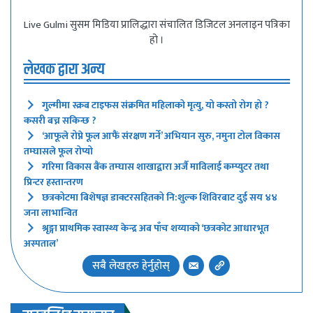
Live Gulmi सुसम मिडिया प्रालिद्धारा संचालित डिजिटल अनलाइन पत्रिका
हो ।
लेखक द्वारा अन्य
गुल्मीमा स्क्रब टाइफस संक्रमित महिलाको मृत्यु, यो कस्तो रोग हो ?
कसरी बच्न सकिन्छ ?
‘आफूले रोप्ने फूल आफैं संरक्षण गर्ने’ अभियान सुरु, नमुना टोल विकास
तम्घासले फूल रोप्यो
गरिमा विकास बैंक तम्घास शाखाद्वारा अर्जै माविलाई कम्प्युटर तथा
प्रिन्टर हस्तान्तरण
छत्रकोटमा बिशेषज्ञ डाक्टरसहितको नि:शुल्क शिविरबाट दुई सय ४४
जना लाभान्वित
श्रृङ्गा प्राथमिक स्वास्थ्य केन्द्र अब पाँच शय्याको ‘छत्रकोट आधारभूत
अस्पताल’
सबै लेखहरु हेर्नुहोस्