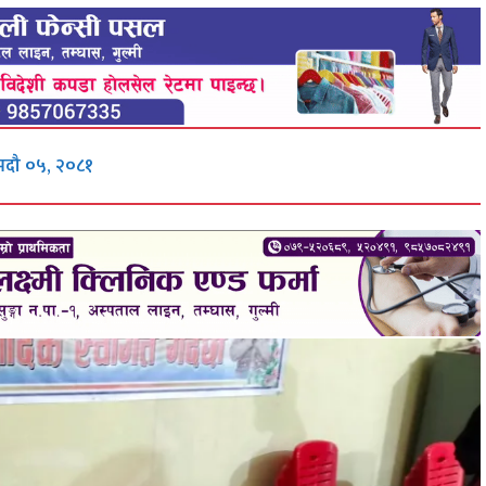
 भदौ ०५, २०८१