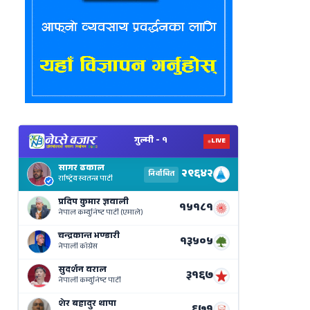
View
Nepal
Election
Results
Live
on
Nepse
Bajar