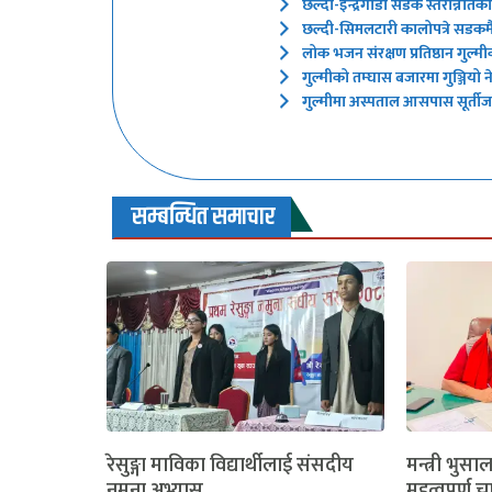
छल्दी-इन्द्रेगौडा सडक स्तरोन्नतिक
छल्दी-सिमलटारी कालोपत्रे सडकमै 
लोक भजन संरक्षण प्रतिष्ठान गुल्मी
गुल्मीको तम्घास बजारमा गुञ्जियो
गुल्मीमा अस्पताल आसपास सूर्तीजन्
सम्बन्धित समाचार
रेसुङ्गा माविका विद्यार्थीलाई संसदीय
मन्त्री भुसा
नमुना अभ्यास
महत्वपूर्ण च