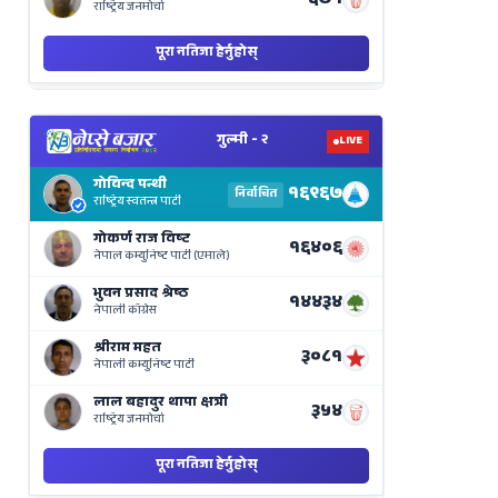
View
Nepal
Election
Results
Live
on
Nepse
Bajar