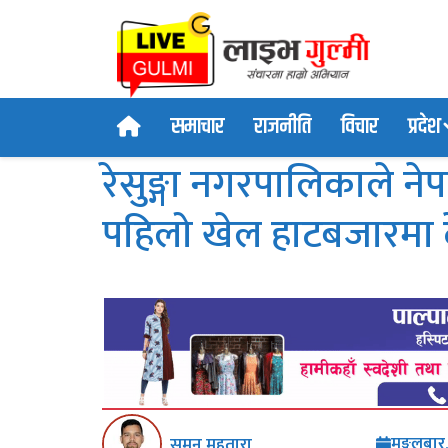
समाचार
राजनीति
विचार
प्रदेश
रेसुङ्गा नगरपालिकाले ने
पहिलो खेल हाटबजारमा 
मङ्गलबार
सुमन महतारा