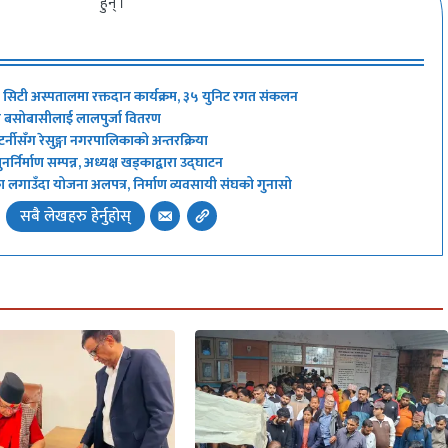
हुन् ।
्ड सिटी अस्पतालमा रक्तदान कार्यक्रम, ३५ युनिट रगत संकलन
थित बसोबासीलाई लालपुर्जा वितरण
्नीसँग रेसुङ्गा नगरपालिकाको अन्तरक्रिया
र्निर्माण सम्पन्न, अध्यक्ष खड्काद्वारा उद्घाटन
्का लगाउँदा योजना अलपत्र, निर्माण व्यवसायी संघको गुनासो
सबै लेखहरु हेर्नुहोस्