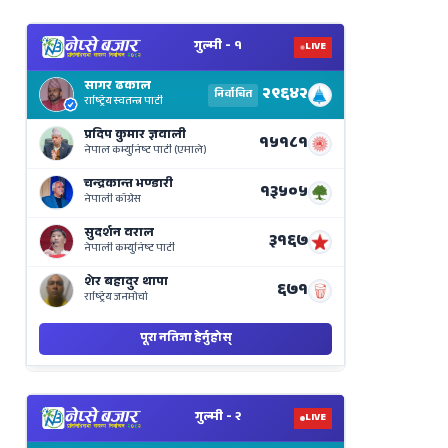
View
Nepal
Election
Results
Live
on
Nepse
Bajar
View
Nepal
Election