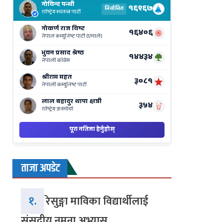
Results
Live
on
Nepse
Bajar
ताजा अपडेट
१.
रेसुङ्गा माविका विद्यार्थीलाई
संसदीय नमुना अभ्यास