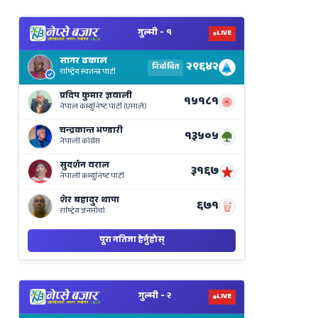
View
Nepal
Election
Results
Live
on
Nepse
Bajar
View
Nepal
Election