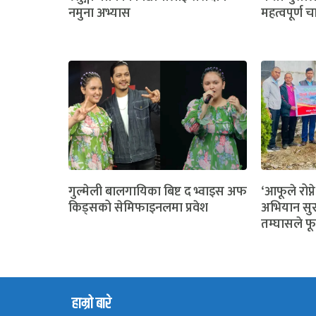
नमुना अभ्यास
महत्वपूर्ण च
गुल्मेली बालगायिका बिष्ट द भ्वाइस अफ
‘आफूले रोप्ने
किड्सको सेमिफाइनलमा प्रवेश
अभियान सुर
तम्घासले फू
हाम्रो बारे