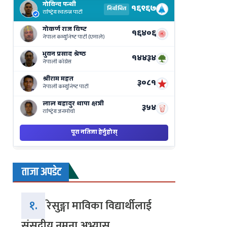
Results
Live
on
Nepse
Bajar
ताजा अपडेट
१.
रेसुङ्गा माविका विद्यार्थीलाई
संसदीय नमुना अभ्यास