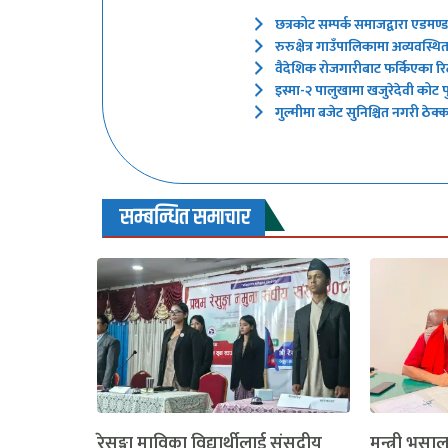
छत्रकोट सम्पर्क समाजद्वारा एडमण
रुरुक्षेत्र गाउँपालिकामा अव्यवस्
वैदेशिक रोजगारीबाट फर्किएका रिटर
इस्मा-२ पालुखामा खजुरेदेवी कोट पुन
गुल्मीमा बजेट सुनिश्चित नगरी ठेक
सम्बन्धित समाचार
रेसुङ्गा माविका विद्यार्थीलाई संसदीय
मन्त्री भुसा