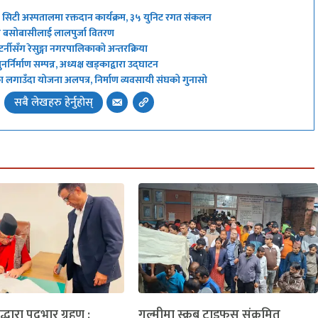
्ड सिटी अस्पतालमा रक्तदान कार्यक्रम, ३५ युनिट रगत संकलन
थित बसोबासीलाई लालपुर्जा वितरण
्नीसँग रेसुङ्गा नगरपालिकाको अन्तरक्रिया
र्निर्माण सम्पन्न, अध्यक्ष खड्काद्वारा उद्घाटन
्का लगाउँदा योजना अलपत्र, निर्माण व्यवसायी संघको गुनासो
सबै लेखहरु हेर्नुहोस्
लद्धारा पदभार ग्रहण :
गुल्मीमा स्क्रब टाइफस संक्रमित