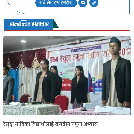
सबै लेखहरु हेर्नुहोस्
सम्बन्धित समाचार
रेसुङ्गा माविका विद्यार्थीलाई संसदीय नमुना अभ्यास