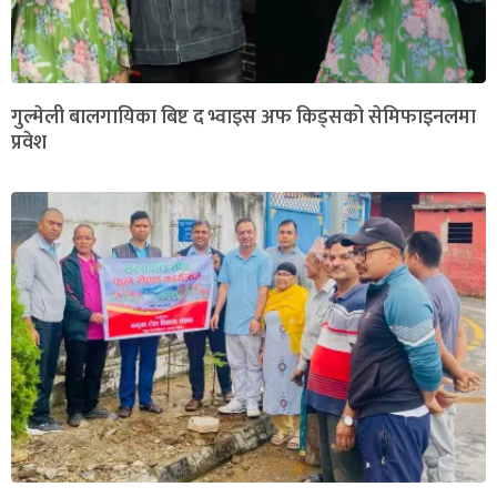
गुल्मेली बालगायिका बिष्ट द भ्वाइस अफ किड्सको सेमिफाइनलमा
प्रवेश