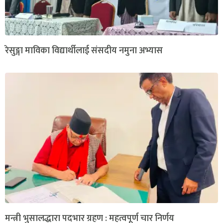
रेसुङ्गा माविका विद्यार्थीलाई संसदीय नमुना अभ्यास
मन्त्री भुसालद्धारा पदभार ग्रहण : महत्वपूर्ण चार निर्णय