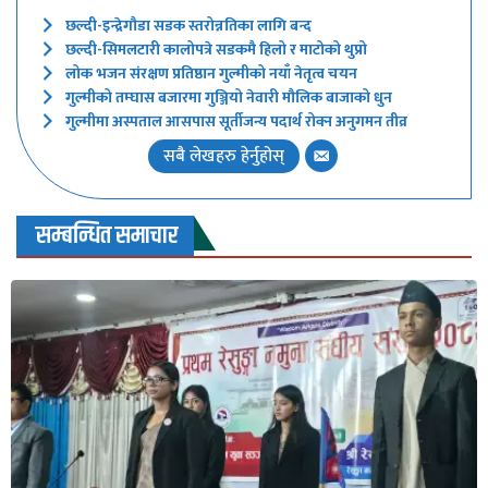
छल्दी-इन्द्रेगौडा सडक स्तरोन्नतिका लागि बन्द
छल्दी-सिमलटारी कालोपत्रे सडकमै हिलो र माटोको थुप्रो
लोक भजन संरक्षण प्रतिष्ठान गुल्मीको नयाँ नेतृत्व चयन
गुल्मीको तम्घास बजारमा गुञ्जियो नेवारी मौलिक बाजाको धुन
गुल्मीमा अस्पताल आसपास सूर्तीजन्य पदार्थ रोक्न अनुगमन तीव्र
सबै लेखहरु हेर्नुहोस्
सम्बन्धित समाचार