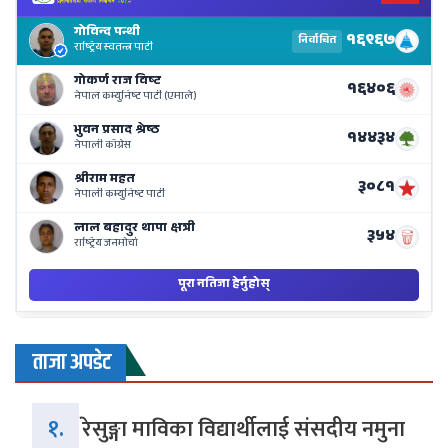
El
Re
Li
o
Ne
Ba
ताजा अपडेट
१.
रेसुङ्गा माविका विद्यार्थीलाई संसदीय नमुना