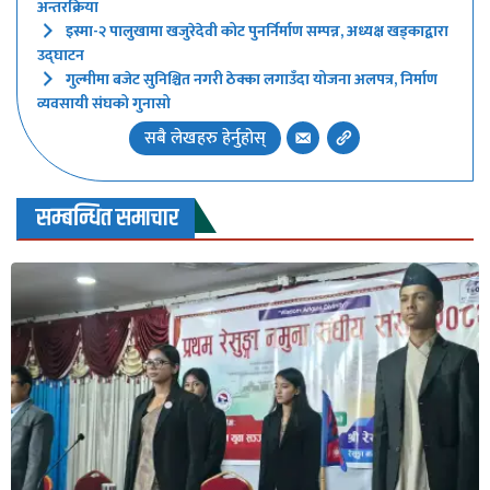
अन्तरक्रिया
इस्मा-२ पालुखामा खजुरेदेवी कोट पुनर्निर्माण सम्पन्न, अध्यक्ष खड्काद्वारा
उद्घाटन
गुल्मीमा बजेट सुनिश्चित नगरी ठेक्का लगाउँदा योजना अलपत्र, निर्माण
व्यवसायी संघको गुनासो
सबै लेखहरु हेर्नुहोस्
सम्बन्धित समाचार