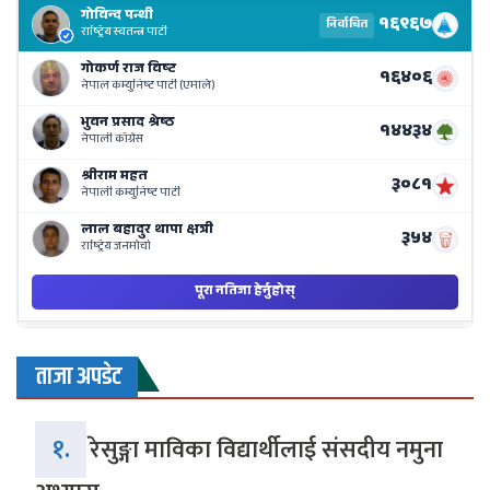
El
Re
Li
o
Ne
Ba
ताजा अपडेट
१.
रेसुङ्गा माविका विद्यार्थीलाई संसदीय नमुना