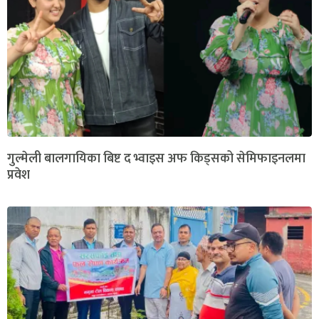
गुल्मेली बालगायिका बिष्ट द भ्वाइस अफ किड्सको सेमिफाइनलमा
प्रवेश