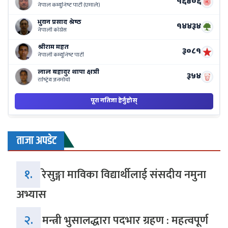
Ne
Ba
ताजा अपडेट
१.
रेसुङ्गा माविका विद्यार्थीलाई संसदीय नमुना
अभ्यास
२.
मन्त्री भुसालद्धारा पदभार ग्रहण : महत्वपूर्ण