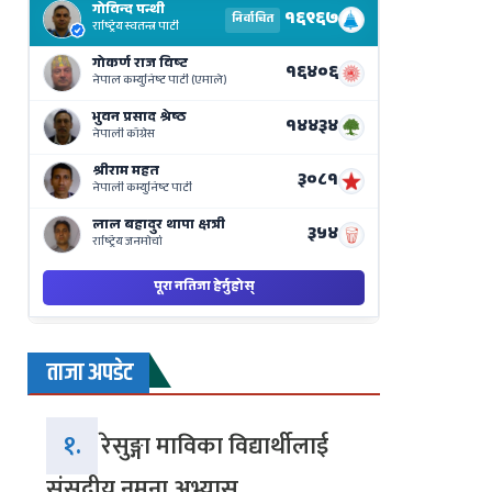
Results
Live
on
Nepse
Bajar
ताजा अपडेट
१.
रेसुङ्गा माविका विद्यार्थीलाई
संसदीय नमुना अभ्यास