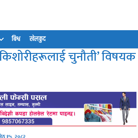
बिश्व
खेलकुद
ँदा किशोरीहरूलाई चुनौती’ विषयक
जेठ १५, २०८२