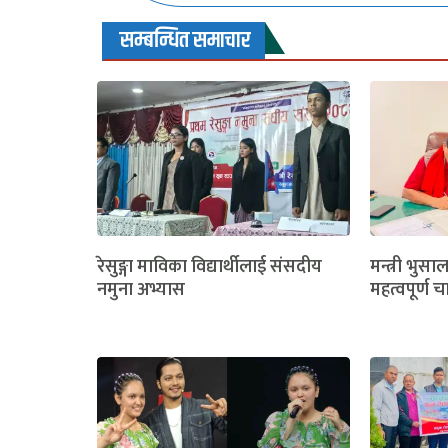
सम्बन्धित समाचार
रेसुङ्गा माविका विद्यार्थीलाई संसदीय
मन्त्री भुसा
नमुना अभ्यास
महत्वपूर्ण च