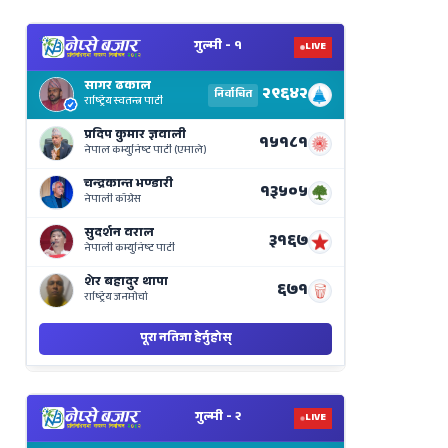
View
Nepal
Election
Results
Live
on
Nepse
Bajar
View
Nepal
Election