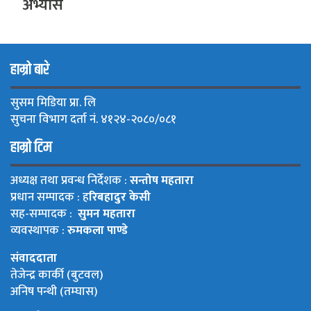
अभ्यास
हाम्रो बारे
सुसम मिडिया प्रा. लि
सुचना विभाग दर्ता नं. ४१२४-२०८०/०८१
हाम्रो टिम
अध्यक्ष तथा प्रवन्ध निर्देशक :
सन्तोष महतारा
प्रधान सम्पादक : ह
रिबहादुर केसी
सह-सम्पादक :
सुमन महतारा
व्यवस्थापक :
रुमकला पाण्डे
संवाददाता
तेजेन्द्र कार्की (बुटवल)
अनिष पन्थी (तम्घास)