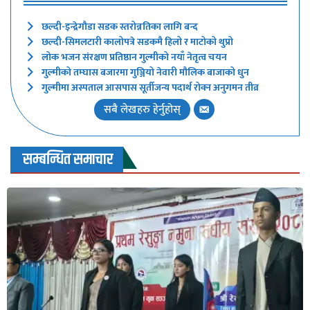
छल्दी-इन्द्रेगौडा सडक स्तरोन्नतिका लागि बन्द
छल्दी-सिमलटारी कालोपत्रे सडकमै हिलो र माटोको थुप्रो
लोक भजन संरक्षण प्रतिष्ठान गुल्मीको नयाँ नेतृत्व चयन
गुल्मीको तम्घास बजारमा गुञ्जियो नेवारी मौलिक बाजाको धुन
गुल्मीमा अस्पताल आसपास सूर्तीजन्य पदार्थ रोक्न अनुगमन तीव्र
सबै लेखहरु हेर्नुहोस्
सम्बन्धित समाचार