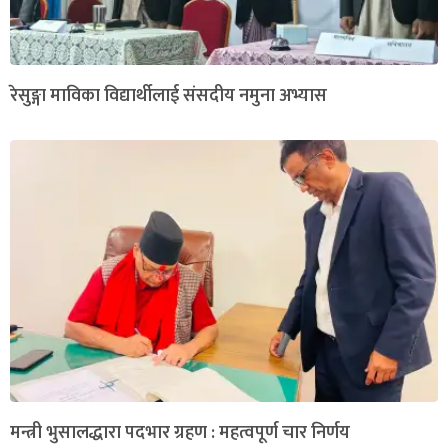
रेसुङ्गा माविका विद्यार्थीलाई संसदीय नमुना अभ्यास
मन्त्री भुसालद्धारा पदभार ग्रहण : महत्वपूर्ण चार निर्णय