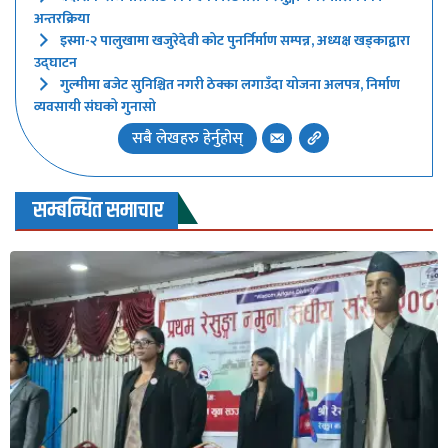
अन्तरक्रिया
इस्मा-२ पालुखामा खजुरेदेवी कोट पुनर्निर्माण सम्पन्न, अध्यक्ष खड्काद्वारा
उद्घाटन
गुल्मीमा बजेट सुनिश्चित नगरी ठेक्का लगाउँदा योजना अलपत्र, निर्माण
व्यवसायी संघको गुनासो
सबै लेखहरु हेर्नुहोस्
सम्बन्धित समाचार