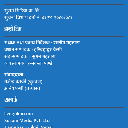
सुसम मिडिया प्रा. लि
सुचना विभाग दर्ता नं. ४१२४-२०८०/०८१
हाम्रो टिम
अध्यक्ष तथा प्रवन्ध निर्देशक :
सन्तोष महतारा
प्रधान सम्पादक : ह
रिबहादुर केसी
सह-सम्पादक :
सुमन महतारा
व्यवस्थापक :
रुमकला पाण्डे
संवाददाता
तेजेन्द्र कार्की (बुटवल)
अनिष पन्थी (तम्घास)
सम्पर्क
livegulmi.com
Susam Media Pvt. Ltd
Tamghas, Gulmi, Nepal.