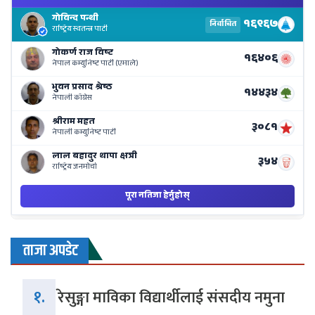
El
Re
Li
o
Ne
Ba
ताजा अपडेट
१.
रेसुङ्गा माविका विद्यार्थीलाई संसदीय नमुना