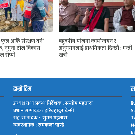
 फूल आफैं संरक्षण गर्ने’
बहुबर्षीय योजना कार्यान्वयन र
ु, नमुना टोल विकास
अनुगमनलाई प्राथमिकता दिन्छौ : मन्त्री
ल रोप्यो
खत्री
हाम्रो टिम
सम
अध्यक्ष तथा प्रवन्ध निर्देशक :
सन्तोष महतारा
l
प्रधान सम्पादक : ह
रिबहादुर केसी
S
सह-सम्पादक :
सुमन महतारा
T
व्यवस्थापक :
रुमकला पाण्डे
N
Em