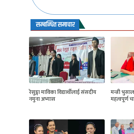
सम्बन्धित समाचार
रेसुङ्गा माविका विद्यार्थीलाई संसदीय
मन्त्री भुसा
नमुना अभ्यास
महत्वपूर्ण च