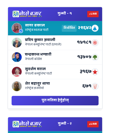
View
Nepal
Election
Results
Live
on
Nepse
Bajar
View
Nepal
Election