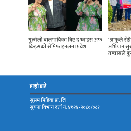
गुल्मेली बालगायिका बिष्ट द भ्वाइस अफ
‘आफूले रोप्ने
किड्सको सेमिफाइनलमा प्रवेश
अभियान सुर
तम्घासले फू
हाम्रो बारे
सुसम मिडिया प्रा. लि
सुचना विभाग दर्ता नं. ४१२४-२०८०/०८१