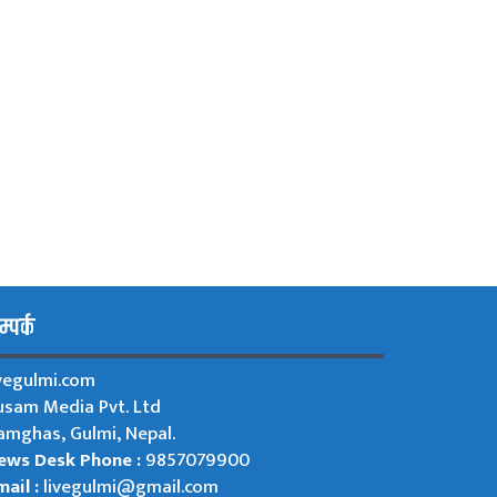
्पर्क
ivegulmi.com
usam Media Pvt. Ltd
amghas, Gulmi, Nepal.
ews Desk Phone :
9857079900
ail :
livegulmi@gmail.com