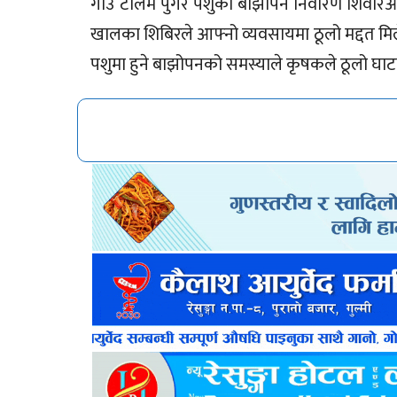
गाउँ टोलमै पुगेर पशुको बाझोपन निवारण शिवीर
खालका शिबिरले आफ्नो व्यवसायमा ठूलो मद्दत मि
पशुमा हुने बाझोपनको समस्याले कृषकले ठूलो घाटा व्य