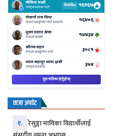
Results
Live
on
Nepse
Bajar
ताजा अपडेट
१.
रेसुङ्गा माविका विद्यार्थीलाई
संसदीय नमुना अभ्यास