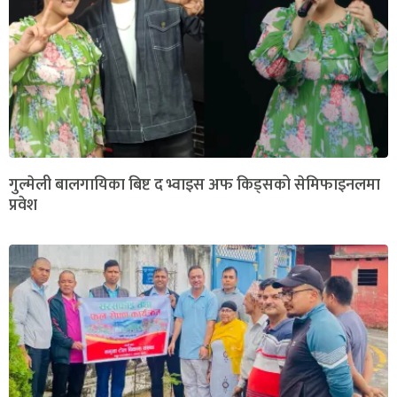
गुल्मेली बालगायिका बिष्ट द भ्वाइस अफ किड्सको सेमिफाइनलमा
प्रवेश