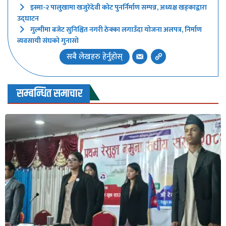
इस्मा-२ पालुखामा खजुरेदेवी कोट पुनर्निर्माण सम्पन्न, अध्यक्ष खड्काद्वारा
उद्घाटन
गुल्मीमा बजेट सुनिश्चित नगरी ठेक्का लगाउँदा योजना अलपत्र, निर्माण
व्यवसायी संघको गुनासो
सबै लेखहरु हेर्नुहोस्
सम्बन्धित समाचार