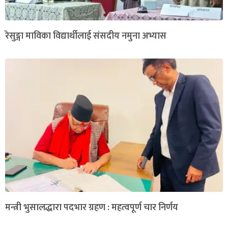
रेसुङ्गा माविका विद्यार्थीलाई संसदीय नमुना अभ्यास
मन्त्री भुसालद्धारा पदभार ग्रहण : महत्वपूर्ण चार निर्णय