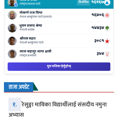
Re
Li
o
Ne
Ba
ताजा अपडेट
१.
रेसुङ्गा माविका विद्यार्थीलाई संसदीय नमुना
अभ्यास