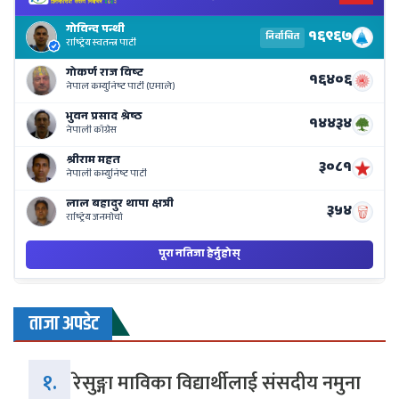
El
Re
Li
o
Ne
Ba
ताजा अपडेट
१.
रेसुङ्गा माविका विद्यार्थीलाई संसदीय नमुना