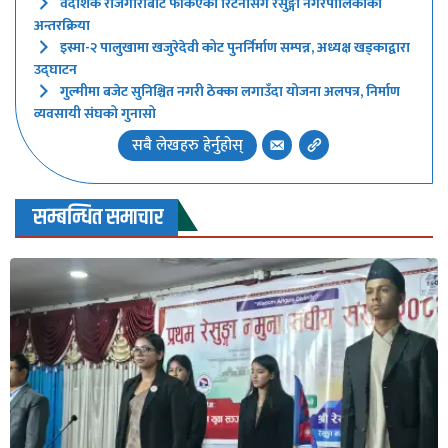
वैदेशिक रोजगारीबाट फर्किएका रिटर्नीसँग रेसुङ्गा नगरपालिकाको
अन्तरक्रिया
इस्मा-२ पालुखामा खजुरेदेवी कोट पुनर्निर्माण सम्पन्न, अध्यक्ष खड्काद्वारा
उद्घाटन
गुल्मीमा बजेट सुनिश्चित नगरी ठेक्का लगाउँदा योजना अलपत्र, निर्माण
व्यवसायी संघको गुनासो
सबै लेखहरु हेर्नुहोस्
सम्बन्धित समाचार