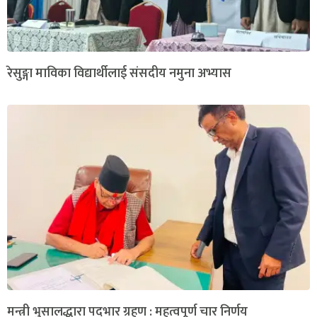
रेसुङ्गा माविका विद्यार्थीलाई संसदीय नमुना अभ्यास
मन्त्री भुसालद्धारा पदभार ग्रहण : महत्वपूर्ण चार निर्णय