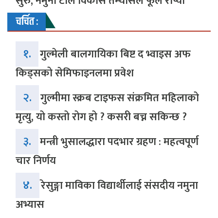
सुरु, नमुना टोल विकास तम्घासले फूल रोप्यो
चर्चित :
१.
गुल्मेली बालगायिका बिष्ट द भ्वाइस अफ
किड्सको सेमिफाइनलमा प्रवेश
२.
गुल्मीमा स्क्रब टाइफस संक्रमित महिलाको
मृत्यु, यो कस्तो रोग हो ? कसरी बच्न सकिन्छ ?
३.
मन्त्री भुसालद्धारा पदभार ग्रहण : महत्वपूर्ण
चार निर्णय
४.
रेसुङ्गा माविका विद्यार्थीलाई संसदीय नमुना
अभ्यास