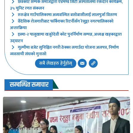
छत्रकोट सम्पर्क समाजद्वारा एडमण्ड सिटी अस्पतालमा रक्तदान कार्यक्रम,
३५ युनिट रगत संकलन
रुरुक्षेत्र गाउँपालिकामा अव्यवस्थित बसोबासीलाई लालपुर्जा वितरण
वैदेशिक रोजगारीबाट फर्किएका रिटर्नीसँग रेसुङ्गा नगरपालिकाको
अन्तरक्रिया
इस्मा-२ पालुखामा खजुरेदेवी कोट पुनर्निर्माण सम्पन्न, अध्यक्ष खड्काद्वारा
उद्घाटन
गुल्मीमा बजेट सुनिश्चित नगरी ठेक्का लगाउँदा योजना अलपत्र, निर्माण
व्यवसायी संघको गुनासो
सबै लेखहरु हेर्नुहोस्
सम्बन्धित समाचार