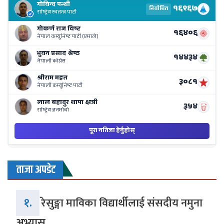
Re
Li
o
Ne
Ba
ताजा अपडेट
१.
रेसुङ्गा माविका विद्यार्थीलाई संसदीय नमुना
अभ्यास