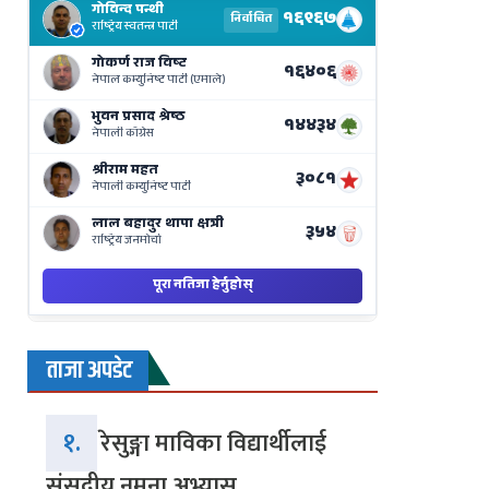
Results
Live
on
Nepse
Bajar
ताजा अपडेट
१.
रेसुङ्गा माविका विद्यार्थीलाई
संसदीय नमुना अभ्यास