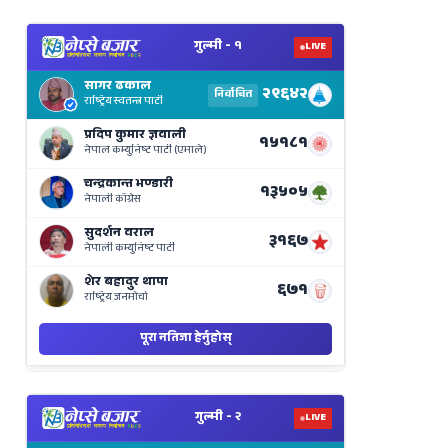
View
Nepal
Election
Results
Live
on
Nepse
Bajar
View
Nepal
Election