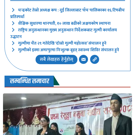
चन्द्रकाेट तेस्रो अध्यक्ष कप : दुई जिल्लाबाट पाँच पालिकाका १६ टिमबीच
प्रतिस्पर्धा
शैक्षिक सुधारमा थानपती, १० लाख बढीको अक्षयकोष स्थापना
राष्ट्रिय अनुसन्धानका मुख्य अनुसन्धान निर्देशकबाट गुल्मी कार्यालय
उद्धाटन
गुल्मीमा चैत २९ गतेदेखि ‘दाेस्राे गुल्मी महोत्सव’ संचालन हुने
गुल्मीको इस्मा अमरपुरमा निःशुल्क बृहत् स्वास्थ्य शिविर संचालन हुने
सबै लेखहरु हेर्नुहोस्
सम्बन्धित समाचार