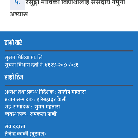
५.
रेसुङ्गा माविका विद्यार्थीलाई संसदीय नमुना
अभ्यास
हाम्रो बारे
सुसम मिडिया प्रा. लि
सुचना विभाग दर्ता नं. ४१२४-२०८०/०८१
हाम्रो टिम
अध्यक्ष तथा प्रवन्ध निर्देशक :
सन्तोष महतारा
प्रधान सम्पादक : ह
रिबहादुर केसी
सह-सम्पादक :
सुमन महतारा
व्यवस्थापक :
रुमकला पाण्डे
संवाददाता
तेजेन्द्र कार्की (बुटवल)