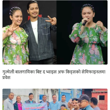
गुल्मेली बालगायिका बिष्ट द भ्वाइस अफ किड्सको सेमिफाइनलमा
प्रवेश