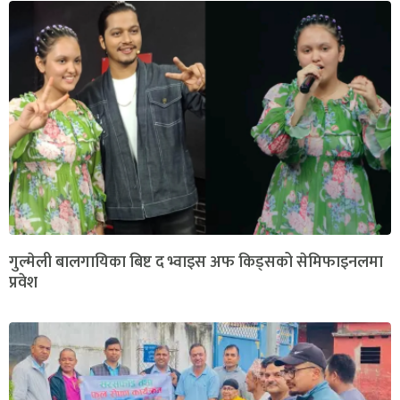
गुल्मेली बालगायिका बिष्ट द भ्वाइस अफ किड्सको सेमिफाइनलमा
प्रवेश