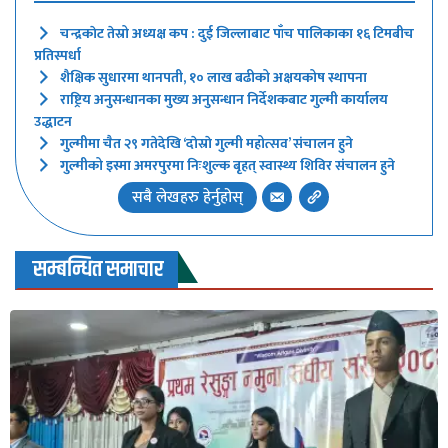
चन्द्रकाेट तेस्रो अध्यक्ष कप : दुई जिल्लाबाट पाँच पालिकाका १६ टिमबीच
प्रतिस्पर्धा
शैक्षिक सुधारमा थानपती, १० लाख बढीको अक्षयकोष स्थापना
राष्ट्रिय अनुसन्धानका मुख्य अनुसन्धान निर्देशकबाट गुल्मी कार्यालय
उद्धाटन
गुल्मीमा चैत २९ गतेदेखि ‘दाेस्राे गुल्मी महोत्सव’ संचालन हुने
गुल्मीको इस्मा अमरपुरमा निःशुल्क बृहत् स्वास्थ्य शिविर संचालन हुने
सबै लेखहरु हेर्नुहोस्
सम्बन्धित समाचार