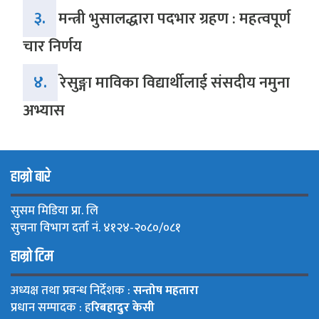
३.
मन्त्री भुसालद्धारा पदभार ग्रहण : महत्वपूर्ण
चार निर्णय
४.
रेसुङ्गा माविका विद्यार्थीलाई संसदीय नमुना
अभ्यास
हाम्रो बारे
सुसम मिडिया प्रा. लि
सुचना विभाग दर्ता नं. ४१२४-२०८०/०८१
हाम्रो टिम
अध्यक्ष तथा प्रवन्ध निर्देशक :
सन्तोष महतारा
प्रधान सम्पादक : ह
रिबहादुर केसी