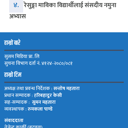
४.
रेसुङ्गा माविका विद्यार्थीलाई संसदीय नमुना
अभ्यास
हाम्रो बारे
सुसम मिडिया प्रा. लि
सुचना विभाग दर्ता नं. ४१२४-२०८०/०८१
हाम्रो टिम
अध्यक्ष तथा प्रवन्ध निर्देशक :
सन्तोष महतारा
प्रधान सम्पादक : ह
रिबहादुर केसी
सह-सम्पादक :
सुमन महतारा
व्यवस्थापक :
रुमकला पाण्डे
संवाददाता
तेजेन्द्र कार्की (बुटवल)