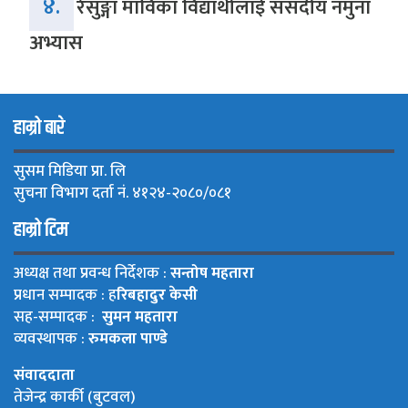
४.
रेसुङ्गा माविका विद्यार्थीलाई संसदीय नमुना
अभ्यास
हाम्रो बारे
सुसम मिडिया प्रा. लि
सुचना विभाग दर्ता नं. ४१२४-२०८०/०८१
हाम्रो टिम
अध्यक्ष तथा प्रवन्ध निर्देशक :
सन्तोष महतारा
प्रधान सम्पादक : ह
रिबहादुर केसी
सह-सम्पादक :
सुमन महतारा
व्यवस्थापक :
रुमकला पाण्डे
संवाददाता
तेजेन्द्र कार्की (बुटवल)