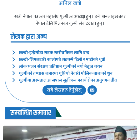
अनिल खत्री
खत्री नेपाल पत्रकार महासंघ गुल्मीका अध्यक्ष हुन् । उनी अनलाइखबर र
नेपाल टेलिभिजनका गुल्मी संवाददाता हुन् ।
लेखक द्वारा अन्य
छल्दी-इन्द्रेगौडा सडक स्तरोन्नतिका लागि बन्द
छल्दी-सिमलटारी कालोपत्रे सडकमै हिलो र माटोको थुप्रो
लोक भजन संरक्षण प्रतिष्ठान गुल्मीको नयाँ नेतृत्व चयन
गुल्मीको तम्घास बजारमा गुञ्जियो नेवारी मौलिक बाजाको धुन
गुल्मीमा अस्पताल आसपास सूर्तीजन्य पदार्थ रोक्न अनुगमन तीव्र
सबै लेखहरु हेर्नुहोस्
सम्बन्धित समाचार