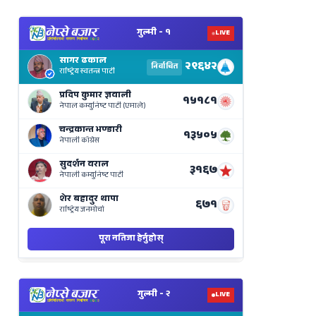
View
Nepal
Election
Results
Live
on
Nepse
Bajar
View
Nepal
Election