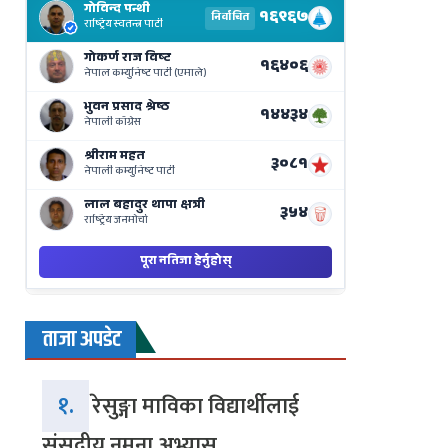
Results
Live
on
Nepse
Bajar
ताजा अपडेट
१.
रेसुङ्गा माविका विद्यार्थीलाई
संसदीय नमुना अभ्यास