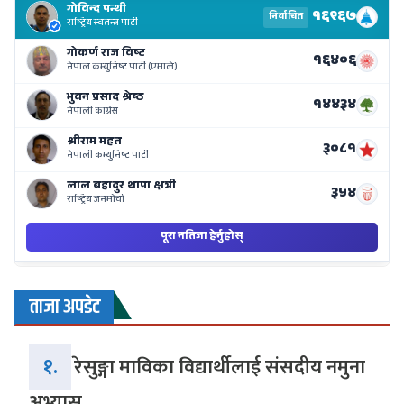
Re
Li
o
Ne
Ba
ताजा अपडेट
१.
रेसुङ्गा माविका विद्यार्थीलाई संसदीय नमुना
अभ्यास