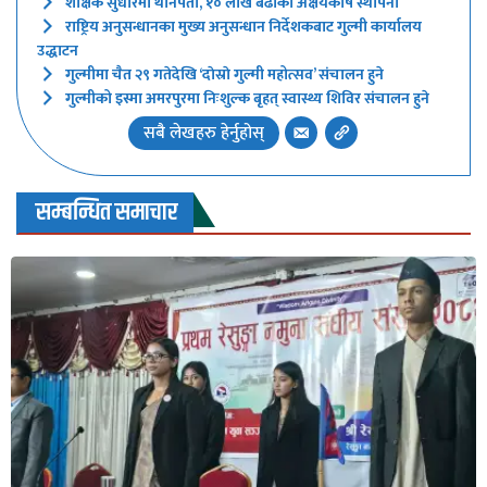
शैक्षिक सुधारमा थानपती, १० लाख बढीको अक्षयकोष स्थापना
राष्ट्रिय अनुसन्धानका मुख्य अनुसन्धान निर्देशकबाट गुल्मी कार्यालय
उद्धाटन
गुल्मीमा चैत २९ गतेदेखि ‘दाेस्राे गुल्मी महोत्सव’ संचालन हुने
गुल्मीको इस्मा अमरपुरमा निःशुल्क बृहत् स्वास्थ्य शिविर संचालन हुने
सबै लेखहरु हेर्नुहोस्
सम्बन्धित समाचार