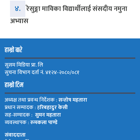
४.
रेसुङ्गा माविका विद्यार्थीलाई संसदीय नमुना
अभ्यास
हाम्रो बारे
सुसम मिडिया प्रा. लि
सुचना विभाग दर्ता नं. ४१२४-२०८०/०८१
हाम्रो टिम
अध्यक्ष तथा प्रवन्ध निर्देशक :
सन्तोष महतारा
प्रधान सम्पादक : ह
रिबहादुर केसी
सह-सम्पादक :
सुमन महतारा
व्यवस्थापक :
रुमकला पाण्डे
संवाददाता