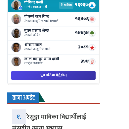
Results
Live
on
Nepse
Bajar
ताजा अपडेट
१.
रेसुङ्गा माविका विद्यार्थीलाई
संसदीय नमुना अभ्यास