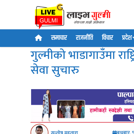
समाचार
राजनीति
विचार
प्रदेश
गुल्मीको भाडागाउँमा राष्ट
सेवा सुचारु
बुधबार, 
सन्तोष महतारा