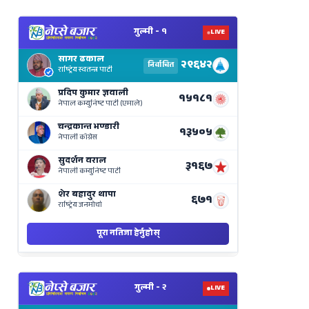
View
Nepal
Election
Results
Live
on
Nepse
Bajar
View
Nepal
Election