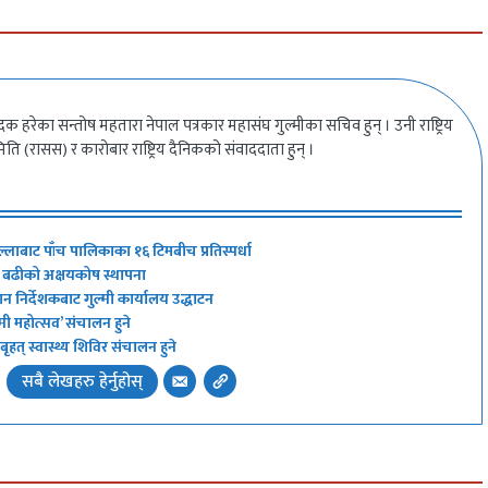
हरेका सन्तोष महतारा नेपाल पत्रकार महासंघ गुल्मीका सचिव हुन् । उनी राष्ट्रिय
ि (रासस) र कारोबार राष्ट्रिय दैनिकको संवाददाता हुन् ।
 जिल्लाबाट पाँच पालिकाका १६ टिमबीच प्रतिस्पर्धा
ख बढीको अक्षयकोष स्थापना
धान निर्देशकबाट गुल्मी कार्यालय उद्धाटन
ुल्मी महोत्सव’ संचालन हुने
बृहत् स्वास्थ्य शिविर संचालन हुने
सबै लेखहरु हेर्नुहोस्