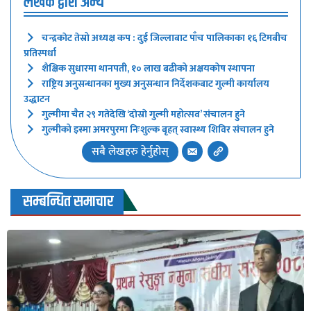
लेखक द्वारा अन्य
चन्द्रकाेट तेस्रो अध्यक्ष कप : दुई जिल्लाबाट पाँच पालिकाका १६ टिमबीच
प्रतिस्पर्धा
शैक्षिक सुधारमा थानपती, १० लाख बढीको अक्षयकोष स्थापना
राष्ट्रिय अनुसन्धानका मुख्य अनुसन्धान निर्देशकबाट गुल्मी कार्यालय
उद्धाटन
गुल्मीमा चैत २९ गतेदेखि ‘दाेस्राे गुल्मी महोत्सव’ संचालन हुने
गुल्मीको इस्मा अमरपुरमा निःशुल्क बृहत् स्वास्थ्य शिविर संचालन हुने
सबै लेखहरु हेर्नुहोस्
सम्बन्धित समाचार