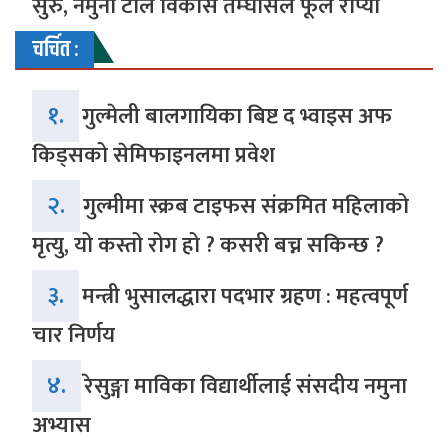
सुरु, नमुना टोल विकास तम्घासले फूल रोप्यो
चर्चित :
१.
गुल्मेली बालगायिका बिष्ट द भ्वाइस अफ
किड्सको सेमिफाइनलमा प्रवेश
२.
गुल्मीमा स्क्रब टाइफस संक्रमित महिलाको
मृत्यु, यो कस्तो रोग हो ? कसरी बच्न सकिन्छ ?
३.
मन्त्री भुसालद्धारा पदभार ग्रहण : महत्वपूर्ण
चार निर्णय
४.
रेसुङ्गा माविका विद्यार्थीलाई संसदीय नमुना
अभ्यास