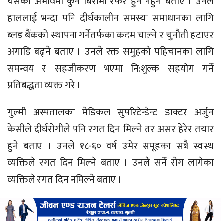
यसको अभावमा कुनै बिरामी रेफर हुन नहुने बताए । उनले
हाललाई भन्दा पनि दीर्घकालीन समस्या समाधानका लागि
ब्लड बैंकको स्थापना गर्नेतर्फका कदम चाल्ने र चुनाैती हटाएर
अगाडि बढ्ने बताए । उनले रक्त समुहकाे पहिचानका लागि
समन्वय र सहजीकरण भएमा नि:शुल्क सहयोग गर्ने
प्रतिबद्धता व्यक्त गरे ।
गुल्मी अस्पतालका मेडिकल सुपरिटेन्डेन्ट डाक्टर अर्जुन
केसीले दीर्घराेगीले पनि रगत दिन मिल्ने तर असर हेरेर तयार
हुने बताए । उनलेे १८-६० वर्ष उमेर समूहका सबै स्वस्थ
व्यक्तिले रगत दिन मिल्ने बताए । उनलेे सर्ने राेग लागेका
व्यक्तिले रगत दिन नमिल्ने बताए ।