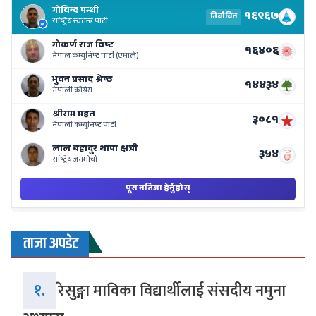
El
Re
Li
o
Ne
Ba
ताजा अपडेट
१.
रेसुङ्गा माविका विद्यार्थीलाई संसदीय नमुना