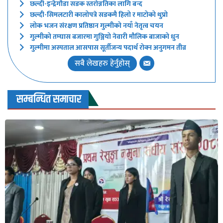
छल्दी-इन्द्रेगौडा सडक स्तरोन्नतिका लागि बन्द
छल्दी-सिमलटारी कालोपत्रे सडकमै हिलो र माटोको थुप्रो
लोक भजन संरक्षण प्रतिष्ठान गुल्मीको नयाँ नेतृत्व चयन
गुल्मीको तम्घास बजारमा गुञ्जियो नेवारी मौलिक बाजाको धुन
गुल्मीमा अस्पताल आसपास सूर्तीजन्य पदार्थ रोक्न अनुगमन तीव्र
सबै लेखहरु हेर्नुहोस्
सम्बन्धित समाचार