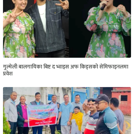
गुल्मेली बालगायिका बिष्ट द भ्वाइस अफ किड्सको सेमिफाइनलमा
प्रवेश