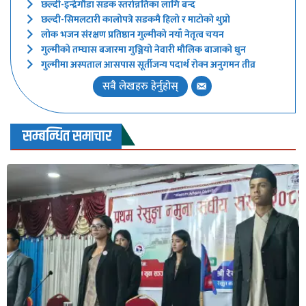
छल्दी-इन्द्रेगौडा सडक स्तरोन्नतिका लागि बन्द
छल्दी-सिमलटारी कालोपत्रे सडकमै हिलो र माटोको थुप्रो
लोक भजन संरक्षण प्रतिष्ठान गुल्मीको नयाँ नेतृत्व चयन
गुल्मीको तम्घास बजारमा गुञ्जियो नेवारी मौलिक बाजाको धुन
गुल्मीमा अस्पताल आसपास सूर्तीजन्य पदार्थ रोक्न अनुगमन तीव्र
सबै लेखहरु हेर्नुहोस्
सम्बन्धित समाचार