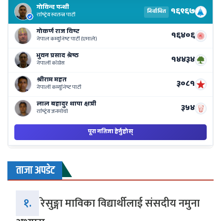
El
Re
Li
o
Ne
Ba
ताजा अपडेट
१.
रेसुङ्गा माविका विद्यार्थीलाई संसदीय नमुना