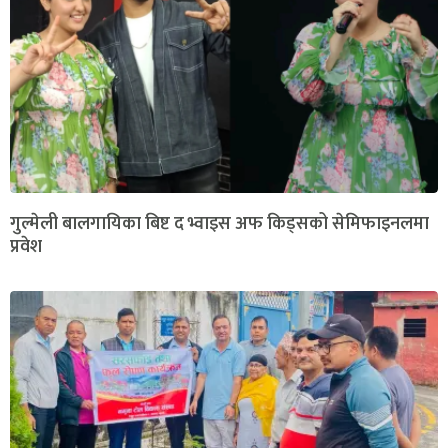
गुल्मेली बालगायिका बिष्ट द भ्वाइस अफ किड्सको सेमिफाइनलमा
प्रवेश