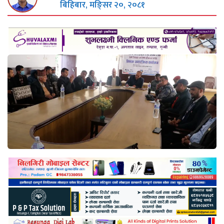
बिहिबार, मङि्सर २०, २०८१