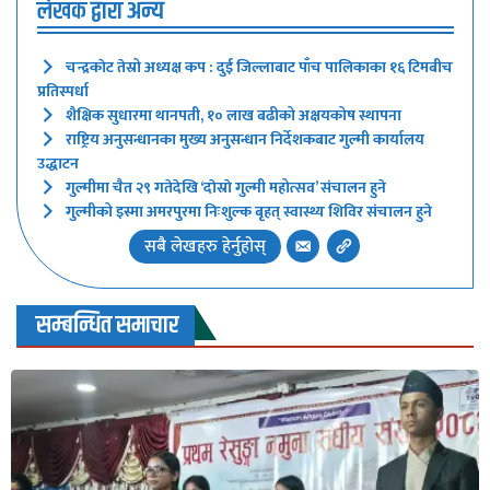
लेखक द्वारा अन्य
चन्द्रकाेट तेस्रो अध्यक्ष कप : दुई जिल्लाबाट पाँच पालिकाका १६ टिमबीच
प्रतिस्पर्धा
शैक्षिक सुधारमा थानपती, १० लाख बढीको अक्षयकोष स्थापना
राष्ट्रिय अनुसन्धानका मुख्य अनुसन्धान निर्देशकबाट गुल्मी कार्यालय
उद्धाटन
गुल्मीमा चैत २९ गतेदेखि ‘दाेस्राे गुल्मी महोत्सव’ संचालन हुने
गुल्मीको इस्मा अमरपुरमा निःशुल्क बृहत् स्वास्थ्य शिविर संचालन हुने
सबै लेखहरु हेर्नुहोस्
सम्बन्धित समाचार