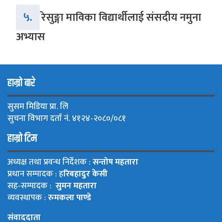
५.
रेसुङ्गा माविका विद्यार्थीलाई संसदीय नमुना
अभ्यास
हाम्रो बारे
सुसम मिडिया प्रा. लि
सुचना विभाग दर्ता नं. ४१२४-२०८०/०८१
हाम्रो टिम
अध्यक्ष तथा प्रवन्ध निर्देशक :
सन्तोष महतारा
प्रधान सम्पादक : ह
रिबहादुर केसी
सह-सम्पादक :
सुमन महतारा
व्यवस्थापक :
रुमकला पाण्डे
संवाददाता