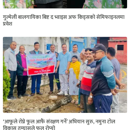
गुल्मेली बालगायिका बिष्ट द भ्वाइस अफ किड्सको सेमिफाइनलमा
प्रवेश
‘आफूले रोप्ने फूल आफैं संरक्षण गर्ने’ अभियान सुरु, नमुना टोल
विकास तम्घासले फूल रोप्यो