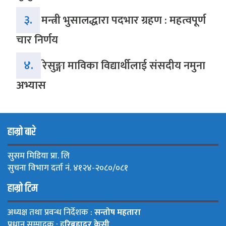
३.
मन्त्री भुसालद्धारा पदभार ग्रहण : महत्वपूर्ण
चार निर्णय
४.
रेसुङ्गा माविका विद्यार्थीलाई संसदीय नमुना
अभ्यास
हाम्रो बारे
सुसम मिडिया प्रा. लि
सुचना विभाग दर्ता नं. ४१२४-२०८०/०८१
हाम्रो टिम
अध्यक्ष तथा प्रवन्ध निर्देशक :
सन्तोष महतारा
प्रधान सम्पादक : ह
रिबहादुर केसी