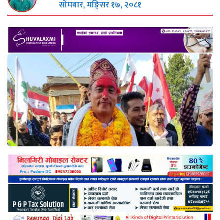
सोमबार, मङि्सर १७, २०८१