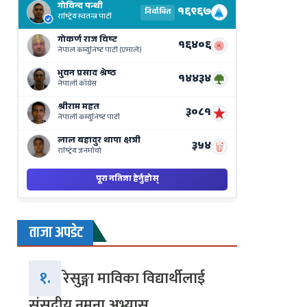
Results
Live
on
Nepse
Bajar
ताजा अपडेट
१.
रेसुङ्गा माविका विद्यार्थीलाई
संसदीय नमुना अभ्यास