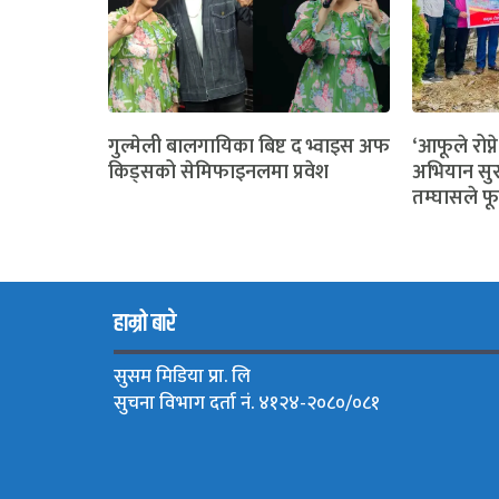
गुल्मेली बालगायिका बिष्ट द भ्वाइस अफ
‘आफूले रोप्ने
किड्सको सेमिफाइनलमा प्रवेश
अभियान सुर
तम्घासले फू
हाम्रो बारे
सुसम मिडिया प्रा. लि
सुचना विभाग दर्ता नं. ४१२४-२०८०/०८१