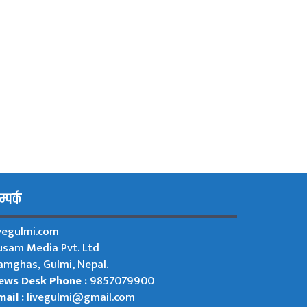
्पर्क
ivegulmi.com
usam Media Pvt. Ltd
amghas, Gulmi, Nepal.
ews Desk Phone :
9857079900
ail :
livegulmi@gmail.com