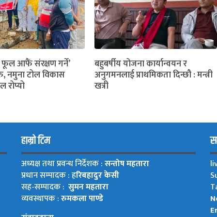
 फूल आफैं संरक्षण गर्ने’
बहुबर्षीय योजना कार्यान्वयन र
ु, नमुना टोल विकास
अनुगमनलाई प्राथमिकता दिन्छौ : मन्त्री
ल रोप्यो
खत्री
हाम्रो टिम
सम
अध्यक्ष तथा प्रवन्ध निर्देशक :
सन्तोष महतारा
l
प्रधान सम्पादक : ह
रिबहादुर केसी
S
सह-सम्पादक :
सुमन महतारा
T
व्यवस्थापक :
रुमकला पाण्डे
N
Em