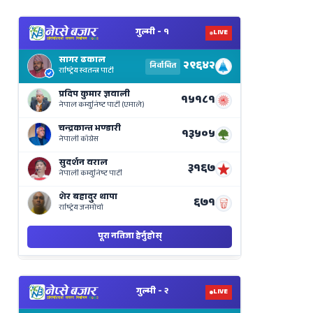
View
Nepal
Election
Results
Live
on
Nepse
Bajar
View
Nepal
Election