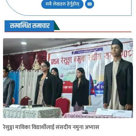
सबै लेखहरु हेर्नुहोस्
सम्बन्धित समाचार
रेसुङ्गा माविका विद्यार्थीलाई संसदीय नमुना अभ्यास