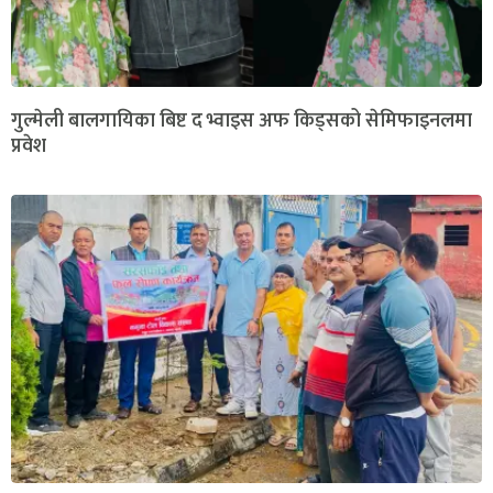
गुल्मेली बालगायिका बिष्ट द भ्वाइस अफ किड्सको सेमिफाइनलमा
प्रवेश