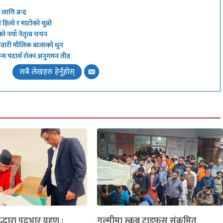
ा लागि बन्द
हिलो र माटोको थुप्रो
को नयाँ नेतृत्व चयन
 नेवारी मौलिक बाजाको धुन
य पदार्थ रोक्न अनुगमन तीव्र
सबै लेखहरु हेर्नुहोस्
लद्धारा पदभार ग्रहण :
गुल्मीमा स्क्रब टाइफस संक्रमित