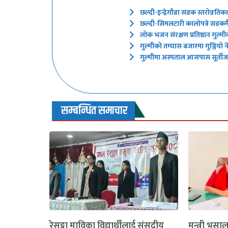
छल्दी-इन्द्रेगौडा सडक स्तरोन्नतिक
छल्दी-सिमलटारी कालोपत्रे सडकमै 
लोक भजन संरक्षण प्रतिष्ठान गुल्मी
गुल्मीको तम्घास बजारमा गुञ्जियो
गुल्मीमा अस्पताल आसपास सूर्तीजन्
सम्बन्धित समाचार
रेसुङ्गा माविका विद्यार्थीलाई संसदीय
मन्त्री भुसा