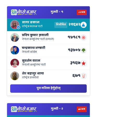
View
Nepal
Election
Results
Live
on
Nepse
Bajar
View
Nepal
Election