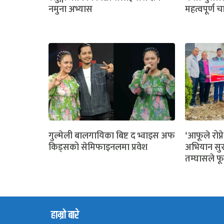
नमुना अभ्यास
महत्वपूर्ण च
गुल्मेली बालगायिका बिष्ट द भ्वाइस अफ
‘आफूले रोप्ने
किड्सको सेमिफाइनलमा प्रवेश
अभियान सुर
तम्घासले फू
हाम्रो बारे