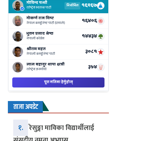
Results
Live
on
Nepse
Bajar
ताजा अपडेट
१.
रेसुङ्गा माविका विद्यार्थीलाई
संसदीय नमुना अभ्यास