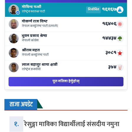
El
Re
Li
o
Ne
Ba
ताजा अपडेट
१.
रेसुङ्गा माविका विद्यार्थीलाई संसदीय नमुना