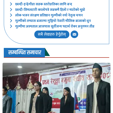
छल्दी-इन्द्रेगौडा सडक स्तरोन्नतिका लागि बन्द
छल्दी-सिमलटारी कालोपत्रे सडकमै हिलो र माटोको थुप्रो
लोक भजन संरक्षण प्रतिष्ठान गुल्मीको नयाँ नेतृत्व चयन
गुल्मीको तम्घास बजारमा गुञ्जियो नेवारी मौलिक बाजाको धुन
गुल्मीमा अस्पताल आसपास सूर्तीजन्य पदार्थ रोक्न अनुगमन तीव्र
सबै लेखहरु हेर्नुहोस्
सम्बन्धित समाचार