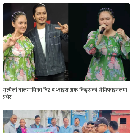
गुल्मेली बालगायिका बिष्ट द भ्वाइस अफ किड्सको सेमिफाइनलमा
प्रवेश