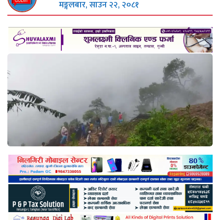
मङ्गलबार, साउन २२, २०८१