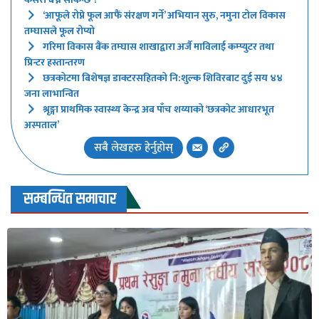
‘आफूले रोप्ने फूल आफैं संरक्षण गर्ने’ अभियान सुरु, नमुना टोल विकास
तम्घासले फूल रोप्यो
गरिमा विकास बैंक तम्घास शाखाद्वारा अर्जै माविलाई कम्प्युटर तथा
प्रिन्टर हस्तान्तरण
छत्रकोटमा बिशेषज्ञ डाक्टरसहितको नि:शुल्क शिविरबाट दुई सय ४४
जना लाभान्वित
श्रृङ्गा प्राथमिक स्वास्थ्य केन्द्र अब पाँच शय्याको ‘छत्रकोट आधारभूत
अस्पताल’
सबै लेखहरु हेर्नुहोस्
सम्बन्धित समाचार