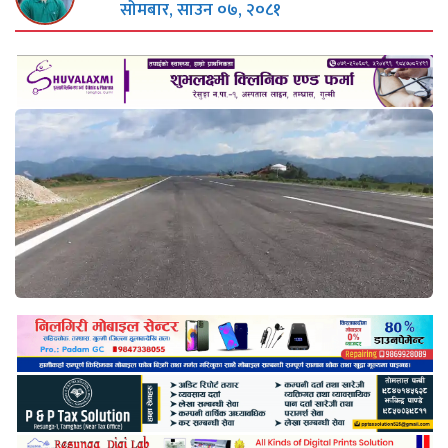
सोमबार, साउन ०७, २०८१