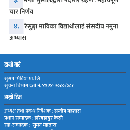
३.
मन्त्री भुसालद्धारा पदभार ग्रहण : महत्वपूर्ण
चार निर्णय
४.
रेसुङ्गा माविका विद्यार्थीलाई संसदीय नमुना
अभ्यास
हाम्रो बारे
सुसम मिडिया प्रा. लि
सुचना विभाग दर्ता नं. ४१२४-२०८०/०८१
हाम्रो टिम
अध्यक्ष तथा प्रवन्ध निर्देशक :
सन्तोष महतारा
प्रधान सम्पादक : ह
रिबहादुर केसी
सह-सम्पादक :
सुमन महतारा