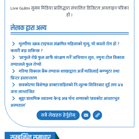
Live Gulmi सुसम मिडिया प्रालिद्धारा संचालित डिजिटल अनलाइन पत्रिका
हो ।
लेखक द्वारा अन्य
गुल्मीमा स्क्रब टाइफस संक्रमित महिलाको मृत्यु, यो कस्तो रोग हो ?
कसरी बच्न सकिन्छ ?
‘आफूले रोप्ने फूल आफैं संरक्षण गर्ने’ अभियान सुरु, नमुना टोल विकास
तम्घासले फूल रोप्यो
गरिमा विकास बैंक तम्घास शाखाद्वारा अर्जै माविलाई कम्प्युटर तथा
प्रिन्टर हस्तान्तरण
छत्रकोटमा बिशेषज्ञ डाक्टरसहितको नि:शुल्क शिविरबाट दुई सय ४४
जना लाभान्वित
श्रृङ्गा प्राथमिक स्वास्थ्य केन्द्र अब पाँच शय्याको ‘छत्रकोट आधारभूत
अस्पताल’
सबै लेखहरु हेर्नुहोस्
सम्बन्धित समाचार