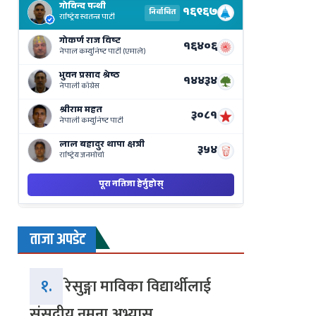
Results
Live
on
Nepse
Bajar
ताजा अपडेट
१.
रेसुङ्गा माविका विद्यार्थीलाई
संसदीय नमुना अभ्यास