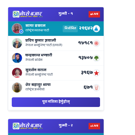
View
Nepal
Election
Results
Live
on
Nepse
Bajar
View
Nepal
Election