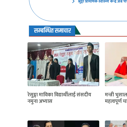
श्रृङ्गा प्राथमिक स्वास्थ्य केन्द्र
सम्बन्धित समाचार
रेसुङ्गा माविका विद्यार्थीलाई संसदीय
मन्त्री भुसा
नमुना अभ्यास
महत्वपूर्ण च