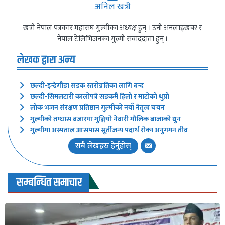
अनिल खत्री
खत्री नेपाल पत्रकार महासंघ गुल्मीका अध्यक्ष हुन् । उनी अनलाइखबर र
नेपाल टेलिभिजनका गुल्मी संवाददाता हुन् ।
लेखक द्वारा अन्य
छल्दी-इन्द्रेगौडा सडक स्तरोन्नतिका लागि बन्द
छल्दी-सिमलटारी कालोपत्रे सडकमै हिलो र माटोको थुप्रो
लोक भजन संरक्षण प्रतिष्ठान गुल्मीको नयाँ नेतृत्व चयन
गुल्मीको तम्घास बजारमा गुञ्जियो नेवारी मौलिक बाजाको धुन
गुल्मीमा अस्पताल आसपास सूर्तीजन्य पदार्थ रोक्न अनुगमन तीव्र
सबै लेखहरु हेर्नुहोस्
सम्बन्धित समाचार