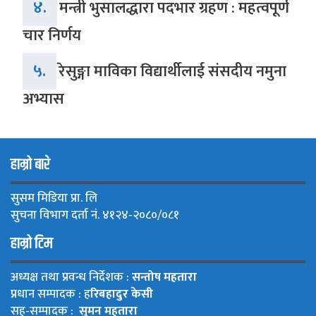
४.
मन्त्री भुसालद्धारा पदभार ग्रहण : महत्वपूर्ण
चार निर्णय
५.
रेसुङ्गा माविका विद्यार्थीलाई संसदीय नमुना
अभ्यास
हाम्रो बारे
सुसम मिडिया प्रा. लि
सुचना विभाग दर्ता नं. ४१२४-२०८०/०८१
हाम्रो टिम
अध्यक्ष तथा प्रवन्ध निर्देशक :
सन्तोष महतारा
प्रधान सम्पादक : ह
रिबहादुर केसी
सह-सम्पादक :
सुमन महतारा