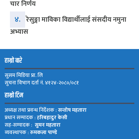
चार निर्णय
४.
रेसुङ्गा माविका विद्यार्थीलाई संसदीय नमुना
अभ्यास
हाम्रो बारे
सुसम मिडिया प्रा. लि
सुचना विभाग दर्ता नं. ४१२४-२०८०/०८१
हाम्रो टिम
अध्यक्ष तथा प्रवन्ध निर्देशक :
सन्तोष महतारा
प्रधान सम्पादक : ह
रिबहादुर केसी
सह-सम्पादक :
सुमन महतारा
व्यवस्थापक :
रुमकला पाण्डे