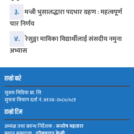
३.
मन्त्री भुसालद्धारा पदभार ग्रहण : महत्वपूर्ण
चार निर्णय
४.
रेसुङ्गा माविका विद्यार्थीलाई संसदीय नमुना
अभ्यास
हाम्रो बारे
सुसम मिडिया प्रा. लि
सुचना विभाग दर्ता नं. ४१२४-२०८०/०८१
हाम्रो टिम
अध्यक्ष तथा प्रवन्ध निर्देशक :
सन्तोष महतारा
प्रधान सम्पादक : ह
रिबहादुर केसी