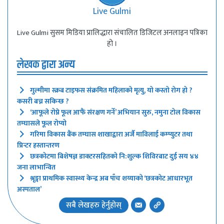
Live Gulmi
Live Gulmi सुसम मिडिया प्रालिद्धारा संचालित डिजिटल अनलाइन पत्रिका
हो ।
लेखक द्वारा अन्य
गुल्मीमा स्क्रब टाइफस संक्रमित महिलाको मृत्यु, यो कस्तो रोग हो ?
कसरी बच्न सकिन्छ ?
‘आफूले रोप्ने फूल आफैं संरक्षण गर्ने’ अभियान सुरु, नमुना टोल विकास
तम्घासले फूल रोप्यो
गरिमा विकास बैंक तम्घास शाखाद्वारा अर्जै माविलाई कम्प्युटर तथा
प्रिन्टर हस्तान्तरण
छत्रकोटमा बिशेषज्ञ डाक्टरसहितको नि:शुल्क शिविरबाट दुई सय ४४
जना लाभान्वित
श्रृङ्गा प्राथमिक स्वास्थ्य केन्द्र अब पाँच शय्याको ‘छत्रकोट आधारभूत
अस्पताल’
सबै लेखहरु हेर्नुहोस्