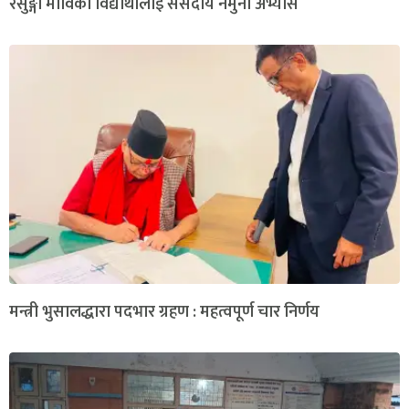
रेसुङ्गा माविका विद्यार्थीलाई संसदीय नमुना अभ्यास
मन्त्री भुसालद्धारा पदभार ग्रहण : महत्वपूर्ण चार निर्णय