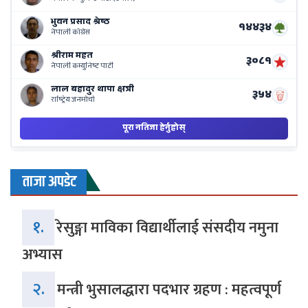
Ne
Ba
ताजा अपडेट
१.
रेसुङ्गा माविका विद्यार्थीलाई संसदीय नमुना
अभ्यास
२.
मन्त्री भुसालद्धारा पदभार ग्रहण : महत्वपूर्ण