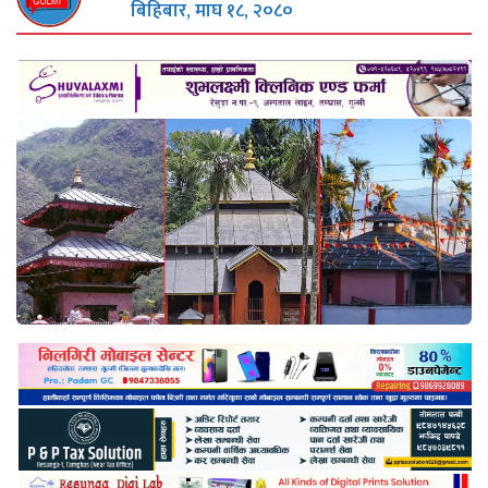
बिहिबार, माघ १८, २०८०