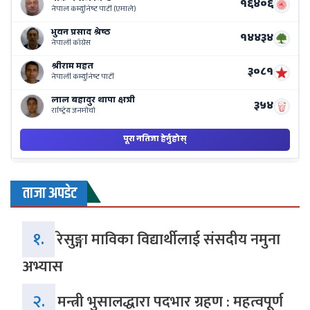
Ne
Ba
ताजा अपडेट
१.
रेसुङ्गा माविका विद्यार्थीलाई संसदीय नमुना
अभ्यास
२.
मन्त्री भुसालद्धारा पदभार ग्रहण : महत्वपूर्ण