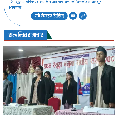
श्रृङ्गा प्राथमिक स्वास्थ्य केन्द्र अब पाँच शय्याको ‘छत्रकोट आधारभूत
अस्पताल’
सबै लेखहरु हेर्नुहोस्
सम्बन्धित समाचार