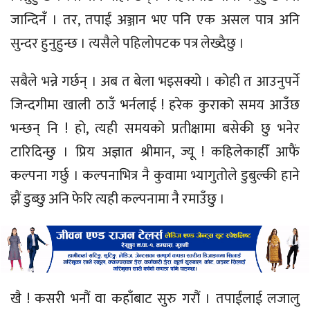
जान्दिनँ । तर, तपाईं अञ्जान भए पनि एक असल पात्र अनि
सुन्दर हुनुहुन्छ । त्यसैले पहिलोपटक पत्र लेख्दैछु ।
सबैले भन्ने गर्छन् । अब त बेला भइसक्यो । कोही त आउनुपर्ने
जिन्दगीमा खाली ठाउँ भर्नलाई ! हरेक कुराको समय आउँछ
भन्छन् नि ! हो, त्यही समयको प्रतीक्षामा बसेकी छु भनेर
टारिदिन्छु । प्रिय अज्ञात श्रीमान, ज्यू ! कहिलेकाहीँ आफैं
कल्पना गर्छु । कल्पनाभित्र नै कुवामा भ्यागुतोले डुबुल्की हाने
झैं डुब्छु अनि फेरि त्यही कल्पनामा नै रमाउँछु ।
खै ! कसरी भनौं वा कहाँबाट सुरु गरौं । तपाईंलाई लजालु