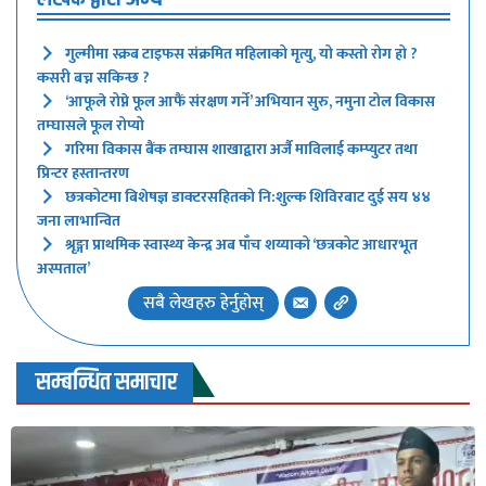
गुल्मीमा स्क्रब टाइफस संक्रमित महिलाको मृत्यु, यो कस्तो रोग हो ?
कसरी बच्न सकिन्छ ?
‘आफूले रोप्ने फूल आफैं संरक्षण गर्ने’ अभियान सुरु, नमुना टोल विकास
तम्घासले फूल रोप्यो
गरिमा विकास बैंक तम्घास शाखाद्वारा अर्जै माविलाई कम्प्युटर तथा
प्रिन्टर हस्तान्तरण
छत्रकोटमा बिशेषज्ञ डाक्टरसहितको नि:शुल्क शिविरबाट दुई सय ४४
जना लाभान्वित
श्रृङ्गा प्राथमिक स्वास्थ्य केन्द्र अब पाँच शय्याको ‘छत्रकोट आधारभूत
अस्पताल’
सबै लेखहरु हेर्नुहोस्
सम्बन्धित समाचार