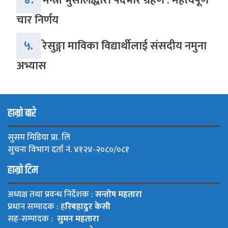
मन्त्री भुसालद्धारा पदभार ग्रहण : महत्वपूर्ण
चार निर्णय
५.
रेसुङ्गा माविका विद्यार्थीलाई संसदीय नमुना
अभ्यास
हाम्रो बारे
सुसम मिडिया प्रा. लि
सुचना विभाग दर्ता नं. ४१२४-२०८०/०८१
हाम्रो टिम
अध्यक्ष तथा प्रवन्ध निर्देशक :
सन्तोष महतारा
प्रधान सम्पादक : ह
रिबहादुर केसी
सह-सम्पादक :
सुमन महतारा