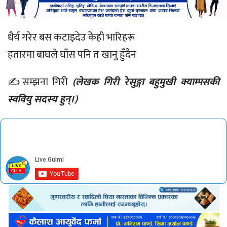
धैर्य गरेर बस कटाइदेउ केेही भारिहरू
हतारमा बाघले घाँस पनि त खानु हुँद‌ैन
✍️सम्झना गिरी
(लेखक गिरी रेसुङ्गा बहुमुखी क्याम्पसकी
स्ववियु सदस्य हुन्।)