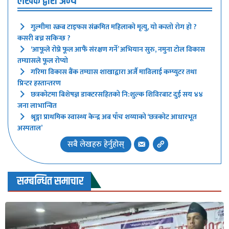
लेखक द्वारा अन्य
गुल्मीमा स्क्रब टाइफस संक्रमित महिलाको मृत्यु, यो कस्तो रोग हो ?
कसरी बच्न सकिन्छ ?
‘आफूले रोप्ने फूल आफैं संरक्षण गर्ने’ अभियान सुरु, नमुना टोल विकास
तम्घासले फूल रोप्यो
गरिमा विकास बैंक तम्घास शाखाद्वारा अर्जै माविलाई कम्प्युटर तथा
प्रिन्टर हस्तान्तरण
छत्रकोटमा बिशेषज्ञ डाक्टरसहितको नि:शुल्क शिविरबाट दुई सय ४४
जना लाभान्वित
श्रृङ्गा प्राथमिक स्वास्थ्य केन्द्र अब पाँच शय्याको ‘छत्रकोट आधारभूत
अस्पताल’
सबै लेखहरु हेर्नुहोस्
सम्बन्धित समाचार