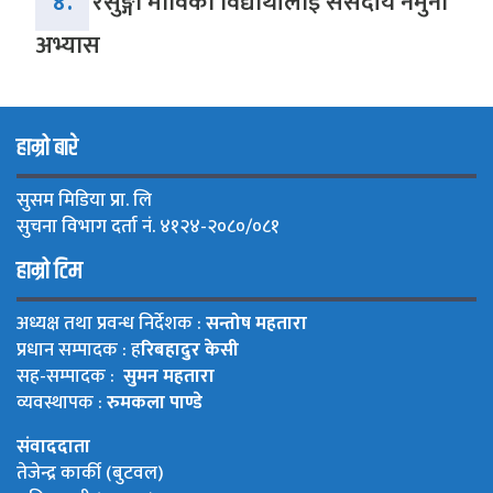
४.
रेसुङ्गा माविका विद्यार्थीलाई संसदीय नमुना
अभ्यास
हाम्रो बारे
सुसम मिडिया प्रा. लि
सुचना विभाग दर्ता नं. ४१२४-२०८०/०८१
हाम्रो टिम
अध्यक्ष तथा प्रवन्ध निर्देशक :
सन्तोष महतारा
प्रधान सम्पादक : ह
रिबहादुर केसी
सह-सम्पादक :
सुमन महतारा
व्यवस्थापक :
रुमकला पाण्डे
संवाददाता
तेजेन्द्र कार्की (बुटवल)