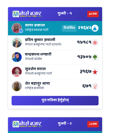
View
Nepal
Election
Results
Live
on
Nepse
Bajar
View
Nepal
Election