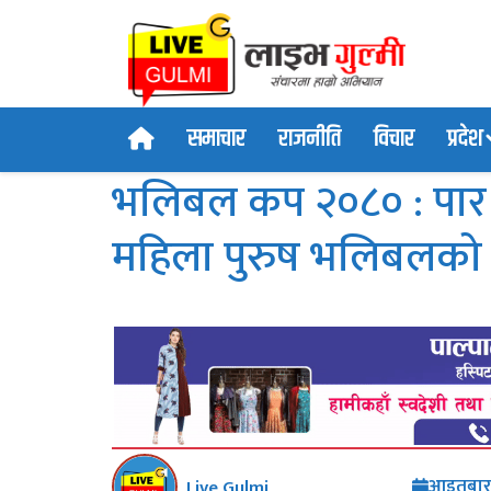
समाचार
राजनीति
विचार
प्रदेश
भलिबल कप २०८० : पार गु
महिला पुरुष भलिबलको 
आइतबार,
Live Gulmi