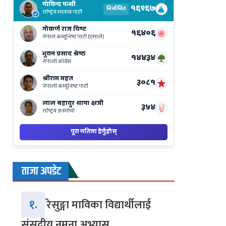
Results
Live
on
Nepse
Bajar
ताजा अपडेट
१.
रेसुङ्गा माविका विद्यार्थीलाई
संसदीय नमुना अभ्यास