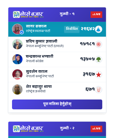
View
Nepal
Election
Results
Live
on
Nepse
Bajar
View
Nepal
Election