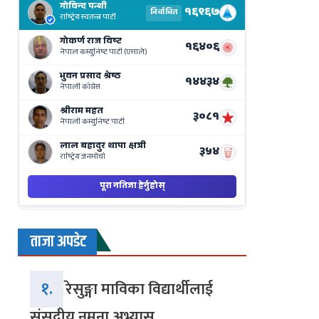
Results
Live
on
Nepse
Bajar
ताजा अपडेट
१.
रेसुङ्गा माविका विद्यार्थीलाई
संसदीय नमुना अभ्यास