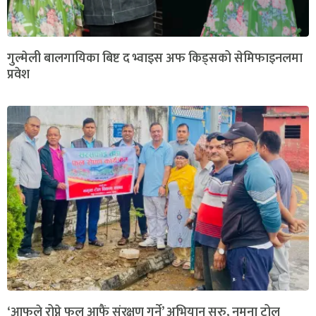
गुल्मेली बालगायिका बिष्ट द भ्वाइस अफ किड्सको सेमिफाइनलमा
प्रवेश
‘आफूले रोप्ने फूल आफैं संरक्षण गर्ने’ अभियान सुरु, नमुना टोल